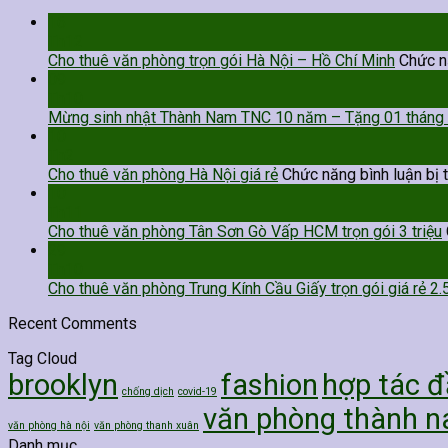
16
Th12
Cho thuê văn phòng trọn gói Hà Nội – Hồ Chí Minh
Chức nă
09
Th10
Mừng sinh nhật Thành Nam TNC 10 năm – Tặng 01 tháng t
10
Th2
Cho thuê văn phòng Hà Nội giá rẻ
Chức năng bình luận bị 
10
Th11
Cho thuê văn phòng Tân Sơn Gò Vấp HCM trọn gói 3 triệu
29
Th10
Cho thuê văn phòng Trung Kính Cầu Giấy trọn gói giá rẻ 2.5
Recent Comments
Tag Cloud
brooklyn
fashion
hợp tác đ
chống dịch
covid-19
văn phòng thành 
văn phòng hà nội
văn phòng thanh xuân
Danh mục