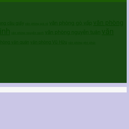
văn phòng
văn phòng gò vấp
òng cầu giấy
văn phòng giá rẻ
inh
văn
văn phòng nguyễn tuân
văn phòng nguyễn oanh
phòng văn quán
văn phòng Vũ Hữu
văn phòng yên phúc