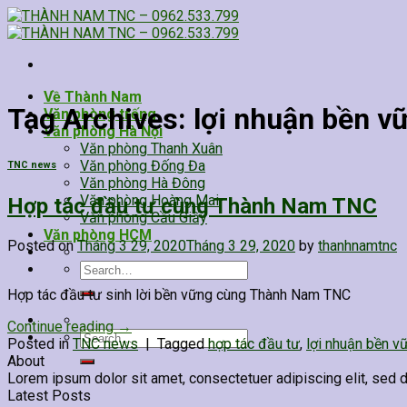
Skip
to
content
Về Thành Nam
Tag Archives:
lợi nhuận bền v
Văn phòng trống
Văn phòng Hà Nội
Văn phòng Thanh Xuân
Văn phòng Đống Đa
TNC news
Văn phòng Hà Đông
Văn phòng Hoàng Mai
Hợp tác đầu tư cùng Thành Nam TNC
Văn phòng Cầu Giấy
Văn phòng HCM
Posted on
Tháng 3 29, 2020
Tháng 3 29, 2020
by
thanhnamtnc
Search
for:
Hợp tác đầu tư sinh lời bền vững cùng Thành Nam TNC
Continue reading
→
Search
Posted in
TNC news
|
Tagged
hợp tác đầu tư
,
lợi nhuận bền v
for:
About
Lorem ipsum dolor sit amet, consectetuer adipiscing elit, sed
Latest Posts