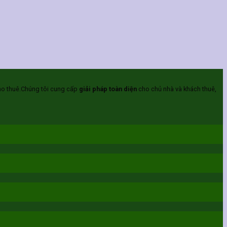
ho thuê.Chúng tôi cung cấp
giải pháp toàn diện
cho chủ nhà và khách thuê,