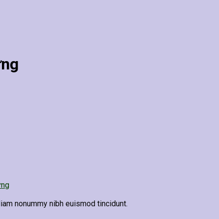
ững
ững
 diam nonummy nibh euismod tincidunt.