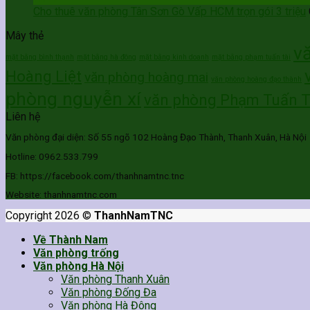
Cho thuê văn phòng Tân Sơn Gò Vấp HCM trọn gói 3 triệu
Mây thẻ
v
mặt bằng bình thạnh
mặt bằng hà đông
mặt bằng kinh doanh
mặt bằng phạm tuấn tài
Hoàng Liệt
văn phòng hoàng mai
văn phòng hoàng đạo thành
phòng nguyễn xí
văn phòng Phạm Tuấn T
Liên hệ
Văn phòng đại diện: Số 55 ngõ 102 Hoàng Đạo Thành, Thanh Xuân, Hà Nội
Hotline: 0962.533.799
FB: https://facebook.com/thanhnamtnc.tnc
Website: thanhnamtnc.com
Copyright 2026 ©
ThanhNamTNC
Về Thành Nam
Văn phòng trống
Văn phòng Hà Nội
Văn phòng Thanh Xuân
Văn phòng Đống Đa
Văn phòng Hà Đông