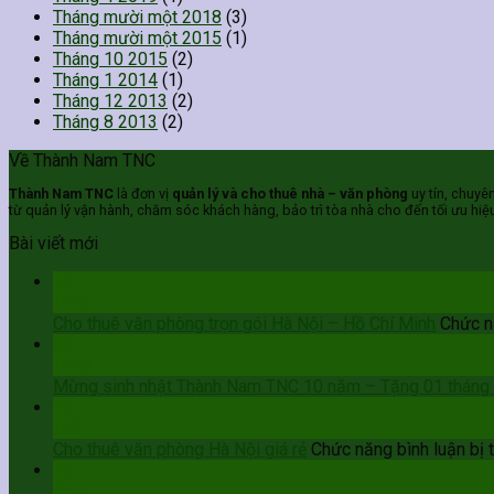
Tháng mười một 2018
(3)
Tháng mười một 2015
(1)
Tháng 10 2015
(2)
Tháng 1 2014
(1)
Tháng 12 2013
(2)
Tháng 8 2013
(2)
Về Thành Nam TNC
Thành Nam TNC
là đơn vị
quản lý và cho thuê nhà – văn phòng
uy tín, chuyê
từ quản lý vận hành, chăm sóc khách hàng, bảo trì tòa nhà cho đến tối ưu hiệ
Bài viết mới
16
Th12
Cho thuê văn phòng trọn gói Hà Nội – Hồ Chí Minh
Chức nă
09
Th10
Mừng sinh nhật Thành Nam TNC 10 năm – Tặng 01 tháng t
10
Th2
Cho thuê văn phòng Hà Nội giá rẻ
Chức năng bình luận bị 
10
Th11