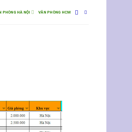
N PHÒNG HÀ NỘI
VĂN PHÒNG HCM