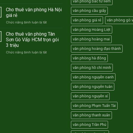
văn phòng bắc từ liêm
Mừng
Hà
sinh
Nội
Cho thuê văn phòng Hà Nội
văn phòng cầu giấy
nhật
–
giá rẻ
Thành
Hồ
văn phòng giá rẻ
văn phòng gò 
ở
Chức năng bình luận bị tắt
Nam
Chí
Cho
TNC
Minh
văn phòng Hoàng Liệt
thuê
Cho thuê văn phòng Tân
10
văn
năm
Sơn Gò Vấp HCM trọn gói
văn phòng hoàng mai
phòng
–
3 triệu
Hà
Tặng
văn phòng hoàng đạo thành
ở
Chức năng bình luận bị tắt
Nội
01
Cho
giá
văn phòng hà đông
tháng
thuê
rẻ
tiền
văn
văn phòng hồ chí minh
thuê
phòng
văn
văn phòng nguyễn oanh
Tân
phòng
Sơn
văn phòng nguyễn tuân
Gò
Vấp
văn phòng nguyễn xí
HCM
trọn
văn phòng Phạm Tuấn Tài
gói
3
văn phòng thanh xuân
triệu
văn phòng Trần Phú