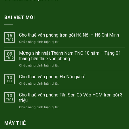
BÀI VIẾT MỚI
Cho thuê văn phòng trọn gói Hà Nội – Hồ Chí Minh
16
Th12
ở
Chức năng bình luận bị tắt
Cho
thuê
Mừng sinh nhật Thành Nam TNC 10 năm – Tặng 01
09
văn
Th10
tháng tiền thuê văn phòng
phòng
ở
Chức năng bình luận bị tắt
trọn
Mừng
gói
sinh
Cho thuê văn phòng Hà Nội giá rẻ
Hà
10
nhật
Nội
Th2
ở
Chức năng bình luận bị tắt
Thành
–
Cho
Nam
Hồ
thuê
Cho thuê văn phòng Tân Sơn Gò Vấp HCM trọn gói 3
TNC
10
Chí
văn
Th11
triệu
10
Minh
phòng
năm
ở
Chức năng bình luận bị tắt
Hà
–
Cho
Nội
Tặng
thuê
giá
01
văn
MÂY THẺ
rẻ
tháng
phòng
tiền