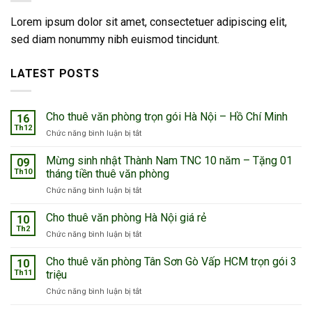
Lorem ipsum dolor sit amet, consectetuer adipiscing elit,
sed diam nonummy nibh euismod tincidunt.
LATEST POSTS
Cho thuê văn phòng trọn gói Hà Nội – Hồ Chí Minh
16
Th12
ở
Chức năng bình luận bị tắt
Cho
thuê
Mừng sinh nhật Thành Nam TNC 10 năm – Tặng 01
09
văn
Th10
tháng tiền thuê văn phòng
phòng
ở
Chức năng bình luận bị tắt
trọn
Mừng
gói
sinh
Cho thuê văn phòng Hà Nội giá rẻ
Hà
10
nhật
Nội
Th2
ở
Chức năng bình luận bị tắt
Thành
–
Cho
Nam
Hồ
thuê
Cho thuê văn phòng Tân Sơn Gò Vấp HCM trọn gói 3
TNC
10
Chí
văn
Th11
triệu
10
Minh
phòng
năm
ở
Chức năng bình luận bị tắt
Hà
–
Cho
Nội
Tặng