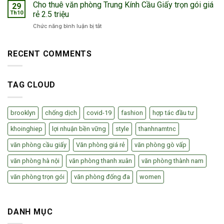
thuê
Cho thuê văn phòng Trung Kính Cầu Giấy trọn gói giá
giá
29
01
văn
rẻ
Th10
rẻ 2.5 triệu
tháng
phòng
tiền
ở
Chức năng bình luận bị tắt
Tân
thuê
Cho
Sơn
văn
thuê
Gò
phòng
văn
RECENT COMMENTS
Vấp
phòng
HCM
Trung
trọn
Kính
gói
TAG CLOUD
Cầu
3
Giấy
triệu
trọn
gói
brooklyn
chống dịch
covid-19
fashion
hợp tác đầu tư
giá
rẻ
khoinghiep
lợi nhuận bền vững
style
thanhnamtnc
2.5
văn phòng cầu giấy
Văn phòng giá rẻ
văn phòng gò vấp
triệu
văn phòng hà nội
văn phòng thanh xuân
văn phòng thành nam
văn phòng trọn gói
văn phòng đống đa
women
DANH MỤC