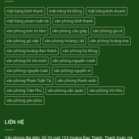
Tân
thuê
Sơn
văn
mặt bằng bình thạnh
mặt bằng hà đông
mặt bằng kinh doanh
Gò
phòng
Vấp
mặt bằng phạm tuấn tài
văn phòng bình thạnh
HCM
trọn
văn phòng bắc từ liêm
văn phòng cầu giấy
văn phòng giá rẻ
gói
3
văn phòng gò vấp
văn phòng Hoàng Liệt
văn phòng hoàng mai
triệu
văn phòng hoàng đạo thành
văn phòng hà đông
văn phòng hồ chí minh
văn phòng nguyễn oanh
văn phòng nguyễn tuân
văn phòng nguyễn xí
văn phòng Phạm Tuấn Tài
văn phòng thanh xuân
văn phòng Trần Phú
văn phòng văn quán
văn phòng Vũ Hữu
văn phòng yên phúc
LIÊN HỆ
Văn phòng đại diện: Số 55 ngõ 102 Hoàng Đạo Thành, Thanh Xuân, Hà