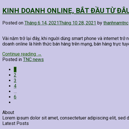
KINH DOANH ONLINE, BẮT ĐẦU TỪ ĐÂ
Posted on
Tháng 6 14, 2021
Tháng 10 28, 2021
by
thanhnamtnc
Vài năm trở lại đây, khi nguời dùng smart phone và internet trở 
doanh online là hình thức bán hàng trên mạng, bán hàng trực tuyến
Continue reading
→
Posted in
TNC news
1
2
3
4
…
6
About
Lorem ipsum dolor sit amet, consectetuer adipiscing elit, sed
Latest Posts