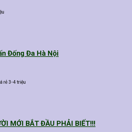
ệu
uấn Đống Đa Hà Nội
 rẻ 3-4 triệu
 MỚI BẮT ĐẦU PHẢI BIẾT!!!