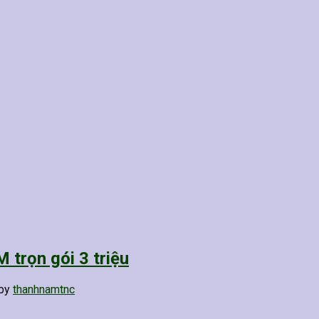
trọn gói 3 triệu
by
thanhnamtnc