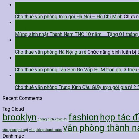
16
Th12
Cho thuê văn phòng trọn gói Hà Nội – Hồ Chí Minh
Chức nă
09
Th10
Mừng sinh nhật Thành Nam TNC 10 năm – Tặng 01 tháng t
10
Th2
Cho thuê văn phòng Hà Nội giá rẻ
Chức năng bình luận bị 
10
Th11
Cho thuê văn phòng Tân Sơn Gò Vấp HCM trọn gói 3 triệu
29
Th10
Cho thuê văn phòng Trung Kính Cầu Giấy trọn gói giá rẻ 2.5
Recent Comments
Tag Cloud
brooklyn
fashion
hợp tác đ
chống dịch
covid-19
văn phòng thành 
văn phòng hà nội
văn phòng thanh xuân
Danh mục