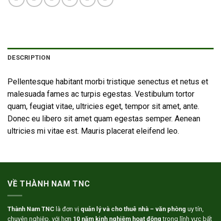
DESCRIPTION
Pellentesque habitant morbi tristique senectus et netus et
malesuada fames ac turpis egestas. Vestibulum tortor
quam, feugiat vitae, ultricies eget, tempor sit amet, ante.
Donec eu libero sit amet quam egestas semper. Aenean
ultricies mi vitae est. Mauris placerat eleifend leo.
VỀ THÀNH NAM TNC
Thành Nam TNC
là đơn vị
quản lý và cho thuê nhà – văn phòng
uy tín,
chuyên nghiệp, với hơn
10 năm kinh nghiệm hoạt động
trong lĩnh vực bất