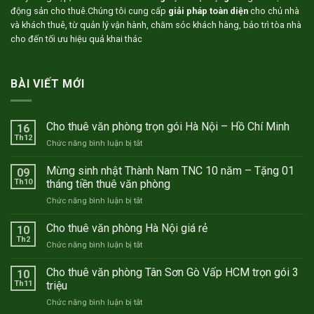
động sản cho thuê.Chúng tôi cung cấp
giải pháp toàn diện
cho chủ nhà
và khách thuê, từ quản lý vận hành, chăm sóc khách hàng, bảo trì tòa nhà
cho đến tối ưu hiệu quả khai thác
BÀI VIẾT MỚI
Cho thuê văn phòng trọn gói Hà Nội – Hồ Chí Minh
16
Th12
ở
Chức năng bình luận bị tắt
Cho
thuê
Mừng sinh nhật Thành Nam TNC 10 năm – Tặng 01
09
văn
Th10
tháng tiền thuê văn phòng
phòng
ở
Chức năng bình luận bị tắt
trọn
Mừng
gói
sinh
Cho thuê văn phòng Hà Nội giá rẻ
Hà
10
nhật
Nội
Th2
ở
Chức năng bình luận bị tắt
Thành
–
Cho
Nam
Hồ
thuê
Cho thuê văn phòng Tân Sơn Gò Vấp HCM trọn gói 3
TNC
10
Chí
văn
Th11
triệu
10
Minh
phòng
năm
ở
Chức năng bình luận bị tắt
Hà
–
Cho