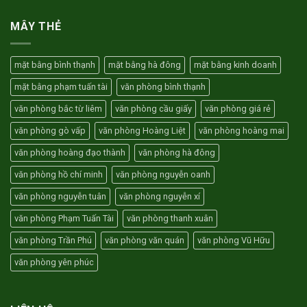
Nội
Tặng
thuê
giá
01
văn
MÂY THẺ
rẻ
tháng
phòng
tiền
Tân
thuê
Sơn
văn
mặt bằng bình thạnh
mặt bằng hà đông
mặt bằng kinh doanh
Gò
phòng
Vấp
mặt bằng phạm tuấn tài
văn phòng bình thạnh
HCM
trọn
văn phòng bắc từ liêm
văn phòng cầu giấy
văn phòng giá rẻ
gói
3
văn phòng gò vấp
văn phòng Hoàng Liệt
văn phòng hoàng mai
triệu
văn phòng hoàng đạo thành
văn phòng hà đông
văn phòng hồ chí minh
văn phòng nguyễn oanh
văn phòng nguyễn tuân
văn phòng nguyễn xí
văn phòng Phạm Tuấn Tài
văn phòng thanh xuân
văn phòng Trần Phú
văn phòng văn quán
văn phòng Vũ Hữu
văn phòng yên phúc