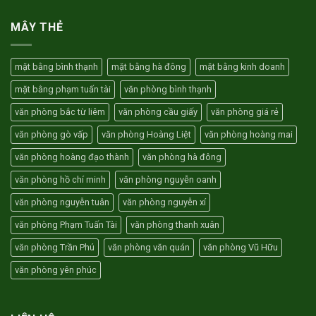
Nội
Tặng
thuê
giá
01
văn
MÂY THẺ
rẻ
tháng
phòng
tiền
Tân
thuê
Sơn
văn
mặt bằng bình thạnh
mặt bằng hà đông
mặt bằng kinh doanh
Gò
phòng
Vấp
mặt bằng phạm tuấn tài
văn phòng bình thạnh
HCM
trọn
văn phòng bắc từ liêm
văn phòng cầu giấy
văn phòng giá rẻ
gói
3
văn phòng gò vấp
văn phòng Hoàng Liệt
văn phòng hoàng mai
triệu
văn phòng hoàng đạo thành
văn phòng hà đông
văn phòng hồ chí minh
văn phòng nguyễn oanh
văn phòng nguyễn tuân
văn phòng nguyễn xí
văn phòng Phạm Tuấn Tài
văn phòng thanh xuân
văn phòng Trần Phú
văn phòng văn quán
văn phòng Vũ Hữu
văn phòng yên phúc