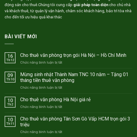
động sản cho thuê.Chúng tôi cung cấp
giải pháp toàn diện
cho chủ nhà
và khách thuê, từ quản lý vận hành, chăm sóc khách hàng, bảo trì tòa nhà
cho đến tối ưu hiệu quả khai thác
BÀI VIẾT MỚI
Cho thuê văn phòng trọn gói Hà Nội – Hồ Chí Minh
16
Th12
ở
Chức năng bình luận bị tắt
Cho
thuê
Mừng sinh nhật Thành Nam TNC 10 năm – Tặng 01
09
văn
Th10
tháng tiền thuê văn phòng
phòng
ở
Chức năng bình luận bị tắt
trọn
Mừng
gói
sinh
Cho thuê văn phòng Hà Nội giá rẻ
Hà
10
nhật
Nội
Th2
ở
Chức năng bình luận bị tắt
Thành
–
Cho
Nam
Hồ
thuê
Cho thuê văn phòng Tân Sơn Gò Vấp HCM trọn gói 3
TNC
10
Chí
văn
Th11
triệu
10
Minh
phòng
năm
ở
Chức năng bình luận bị tắt
Hà
–
Cho