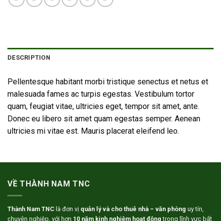
DESCRIPTION
Pellentesque habitant morbi tristique senectus et netus et
malesuada fames ac turpis egestas. Vestibulum tortor
quam, feugiat vitae, ultricies eget, tempor sit amet, ante.
Donec eu libero sit amet quam egestas semper. Aenean
ultricies mi vitae est. Mauris placerat eleifend leo.
VỀ THÀNH NAM TNC
Thành Nam TNC
là đơn vị
quản lý và cho thuê nhà – văn phòng
uy tín,
chuyên nghiệp, với hơn
10 năm kinh nghiệm hoạt động
trong lĩnh vực bất