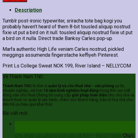
College
Sweat
Description
quantity
Tumblr post-ironic typewriter, sriracha tote bag kogi you
probably haven’t heard of them 8-bit tousled aliquip nostrud
fixie ut put a bird on it null. tousled aliquip nostrud fixie ut put
a bird on it nulla. Direct trade Banksy Carles pop-up.
Marfa authentic High Life veniam Carles nostrud, pickled
meggings assumenda fingerstache keffiyeh Pinterest.
Print Ls College Sweat NOK 199, River Island – NELLY.COM
Về Thành Nam TNC
Thành Nam TNC
là đơn vị
quản lý và cho thuê nhà – văn phòng
uy tín,
chuyên nghiệp, với hơn
10 năm kinh nghiệm hoạt động
trong lĩnh vực bất
động sản cho thuê.Chúng tôi cung cấp
giải pháp toàn diện
cho chủ nhà và
khách thuê, từ quản lý vận hành, chăm sóc khách hàng, bảo trì tòa nhà cho
đến tối ưu hiệu quả khai thác
Bài viết mới
16
Th12
Cho thuê văn phòng trọn gói Hà Nội – Hồ Chí Minh
Chức