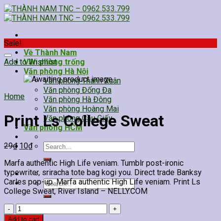
Skip
to
content
Sale!
Về Thành Nam
Add to Wishlist
Văn phòng trống
Văn phòng Hà Nội
Văn phòng Thanh Xuân
Văn phòng Đống Đa
Home
Văn phòng Hà Đông
Văn phòng Hoàng Mai
Print Ls College Sweat
Văn phòng Cầu Giấy
Văn phòng HCM
29
₫
10
₫
Search
for:
Marfa authentic High Life veniam. Tumblr post-ironic
typewriter, sriracha tote bag kogi you. Direct trade Banksy
Carles pop-up. Marfa authentic High Life veniam. Print Ls
Search
College Sweat, River Island – NELLY.COM
for:
Print
Ls
Add to cart