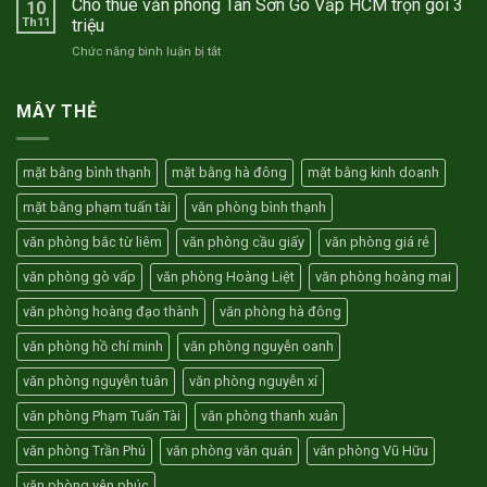
Cho thuê văn phòng Tân Sơn Gò Vấp HCM trọn gói 3
TNC
10
Chí
văn
Th11
triệu
10
Minh
phòng
năm
ở
Chức năng bình luận bị tắt
Hà
–
Cho
Nội
Tặng
thuê
giá
01
văn
MÂY THẺ
rẻ
tháng
phòng
tiền
Tân
thuê
Sơn
văn
mặt bằng bình thạnh
mặt bằng hà đông
mặt bằng kinh doanh
Gò
phòng
Vấp
mặt bằng phạm tuấn tài
văn phòng bình thạnh
HCM
trọn
văn phòng bắc từ liêm
văn phòng cầu giấy
văn phòng giá rẻ
gói
3
văn phòng gò vấp
văn phòng Hoàng Liệt
văn phòng hoàng mai
triệu
văn phòng hoàng đạo thành
văn phòng hà đông
văn phòng hồ chí minh
văn phòng nguyễn oanh
văn phòng nguyễn tuân
văn phòng nguyễn xí
văn phòng Phạm Tuấn Tài
văn phòng thanh xuân
văn phòng Trần Phú
văn phòng văn quán
văn phòng Vũ Hữu
văn phòng yên phúc