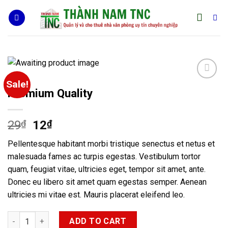
Skip
to
content
HOME
Sale!
Add to
Premium Quality
Wishlist
29
₫
12
₫
Pellentesque habitant morbi tristique senectus et netus et
malesuada fames ac turpis egestas. Vestibulum tortor
quam, feugiat vitae, ultricies eget, tempor sit amet, ante.
Donec eu libero sit amet quam egestas semper. Aenean
ultricies mi vitae est. Mauris placerat eleifend leo.
Premium Quality quantity
ADD TO CART