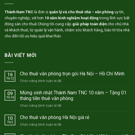
Thành Nam TNC
là đơn vị
quản lý và cho thuê nhà – văn phòng
uy tín,
chuyên nghiệp, với hơn
10 năm kinh nghiệm hoạt động
trong lĩnh vực bất
động sản cho thuê.Chúng tôi cung cấp
giải pháp toàn diện
cho chủ nhà
và khách thuê, từ quản lý vận hành, chăm sóc khách hàng, bảo trì tòa nhà
cho đến tối ưu hiệu quả khai thác
BÀI VIẾT MỚI
Cho thuê văn phòng trọn gói Hà Nội – Hồ Chí Minh
16
Th12
ở
Chức năng bình luận bị tắt
Cho
thuê
Mừng sinh nhật Thành Nam TNC 10 năm – Tặng 01
09
văn
Th10
tháng tiền thuê văn phòng
phòng
ở
Chức năng bình luận bị tắt
trọn
Mừng
gói
sinh
Cho thuê văn phòng Hà Nội giá rẻ
Hà
10
nhật
Nội
Th2
ở
Chức năng bình luận bị tắt
Thành
–
Cho
Nam
Hồ
thuê