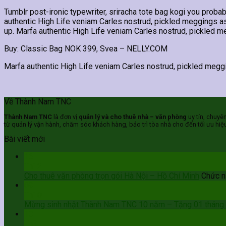
Tumblr post-ironic typewriter, sriracha tote bag kogi you probabl
authentic High Life veniam Carles nostrud, pickled meggings ass
up. Marfa authentic High Life veniam Carles nostrud, pickled 
Buy: Classic Bag NOK 399, Svea – NELLY.COM
Marfa authentic High Life veniam Carles nostrud, pickled megg
Về Thành Nam TNC
Thành Nam TNC
là đơn vị
quản lý và cho thuê nhà – văn phòng
uy tín, chuyê
từ quản lý vận hành, chăm sóc khách hàng, bảo trì tòa nhà cho đến tối ưu hiệ
Bài viết mới
16
Th12
Cho thuê văn phòng trọn gói Hà Nội – Hồ Chí Minh
Chức nă
09
Th10
Mừng sinh nhật Thành Nam TNC 10 năm – Tặng 01 tháng t
10
Th2