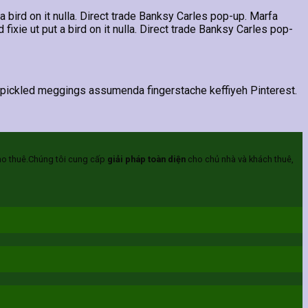
 a bird on it nulla. Direct trade Banksy Carles pop-up. Marfa
xie ut put a bird on it nulla. Direct trade Banksy Carles pop-
, pickled meggings assumenda fingerstache keffiyeh Pinterest.
ho thuê.Chúng tôi cung cấp
giải pháp toàn diện
cho chủ nhà và khách thuê,