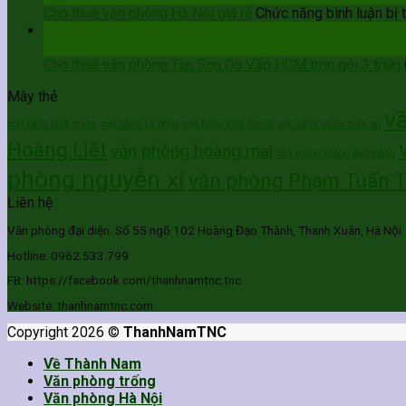
Cho thuê văn phòng Hà Nội giá rẻ
Chức năng bình luận bị 
10
Th11
Cho thuê văn phòng Tân Sơn Gò Vấp HCM trọn gói 3 triệu
Mây thẻ
v
mặt bằng bình thạnh
mặt bằng hà đông
mặt bằng kinh doanh
mặt bằng phạm tuấn tài
Hoàng Liệt
văn phòng hoàng mai
văn phòng hoàng đạo thành
phòng nguyễn xí
văn phòng Phạm Tuấn T
Liên hệ
Văn phòng đại diện: Số 55 ngõ 102 Hoàng Đạo Thành, Thanh Xuân, Hà Nội
Hotline: 0962.533.799
FB: https://facebook.com/thanhnamtnc.tnc
Website: thanhnamtnc.com
Copyright 2026 ©
ThanhNamTNC
Về Thành Nam
Văn phòng trống
Văn phòng Hà Nội