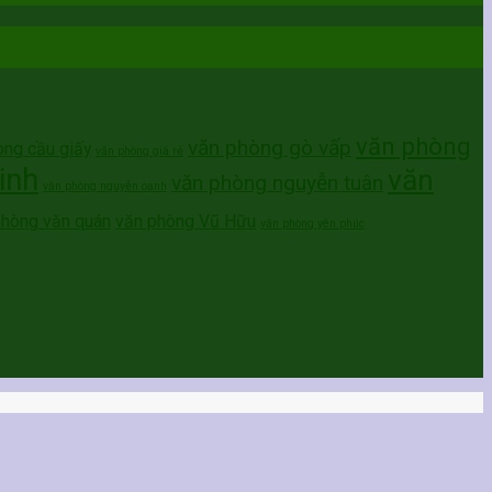
văn phòng
văn phòng gò vấp
òng cầu giấy
văn phòng giá rẻ
inh
văn
văn phòng nguyễn tuân
văn phòng nguyễn oanh
phòng văn quán
văn phòng Vũ Hữu
văn phòng yên phúc