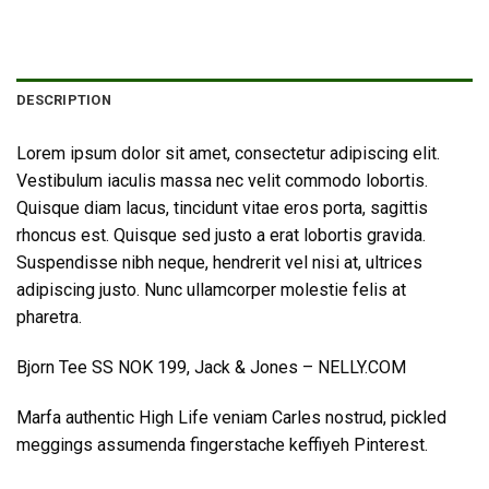
DESCRIPTION
Lorem ipsum dolor sit amet, consectetur adipiscing elit.
Vestibulum iaculis massa nec velit commodo lobortis.
Quisque diam lacus, tincidunt vitae eros porta, sagittis
rhoncus est. Quisque sed justo a erat lobortis gravida.
Suspendisse nibh neque, hendrerit vel nisi at, ultrices
adipiscing justo. Nunc ullamcorper molestie felis at
pharetra.
Bjorn Tee SS NOK 199, Jack & Jones – NELLY.COM
Marfa authentic High Life veniam Carles nostrud, pickled
meggings assumenda fingerstache keffiyeh Pinterest.