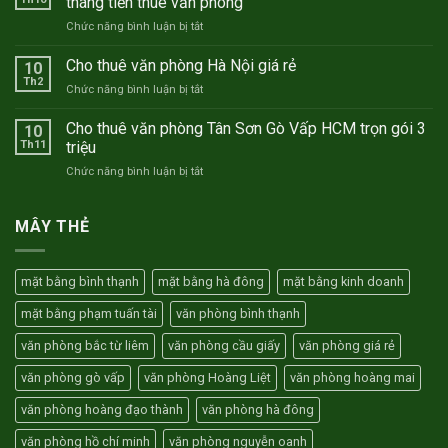
tháng tiền thuê văn phòng
phòng
ở
Chức năng bình luận bị tắt
trọn
Mừng
gói
sinh
Cho thuê văn phòng Hà Nội giá rẻ
Hà
10
nhật
Nội
Th2
ở
Chức năng bình luận bị tắt
Thành
–
Cho
Nam
Hồ
thuê
Cho thuê văn phòng Tân Sơn Gò Vấp HCM trọn gói 3
TNC
10
Chí
văn
Th11
triệu
10
Minh
phòng
năm
ở
Chức năng bình luận bị tắt
Hà
–
Cho
Nội
Tặng
thuê
giá
01
văn
MÂY THẺ
rẻ
tháng
phòng
tiền
Tân
thuê
Sơn
văn
mặt bằng bình thạnh
mặt bằng hà đông
mặt bằng kinh doanh
Gò
phòng
Vấp
mặt bằng phạm tuấn tài
văn phòng bình thạnh
HCM
trọn
văn phòng bắc từ liêm
văn phòng cầu giấy
văn phòng giá rẻ
gói
3
văn phòng gò vấp
văn phòng Hoàng Liệt
văn phòng hoàng mai
triệu
văn phòng hoàng đạo thành
văn phòng hà đông
văn phòng hồ chí minh
văn phòng nguyễn oanh