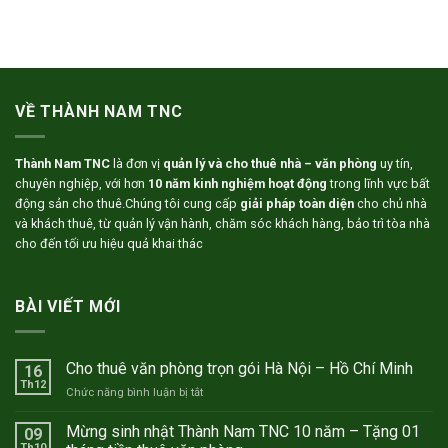
VỀ THÀNH NAM TNC
Thành Nam TNC
là đơn vị
quản lý và cho thuê nhà – văn phòng
uy tín,
chuyên nghiệp, với hơn
10 năm kinh nghiệm hoạt động
trong lĩnh vực bất
động sản cho thuê.Chúng tôi cung cấp
giải pháp toàn diện
cho chủ nhà
và khách thuê, từ quản lý vận hành, chăm sóc khách hàng, bảo trì tòa nhà
cho đến tối ưu hiệu quả khai thác
BÀI VIẾT MỚI
Cho thuê văn phòng trọn gói Hà Nội – Hồ Chí Minh
16
Th12
ở
Chức năng bình luận bị tắt
Cho
thuê
Mừng sinh nhật Thành Nam TNC 10 năm – Tặng 01
09
văn
Th10