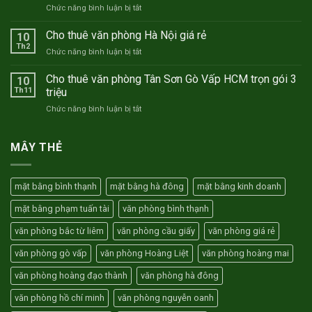
ở
Chức năng bình luận bị tắt
trọn
Mừng
gói
sinh
Cho thuê văn phòng Hà Nội giá rẻ
Hà
10
nhật
Nội
Th2
ở
Chức năng bình luận bị tắt
Thành
–
Cho
Nam
Hồ
thuê
Cho thuê văn phòng Tân Sơn Gò Vấp HCM trọn gói 3
TNC
10
Chí
văn
Th11
triệu
10
Minh
phòng
năm
ở
Chức năng bình luận bị tắt
Hà
–
Cho
Nội
Tặng
thuê
giá
01
văn
MÂY THẺ
rẻ
tháng
phòng
tiền
Tân
thuê
Sơn
văn
mặt bằng bình thạnh
mặt bằng hà đông
mặt bằng kinh doanh
Gò
phòng
Vấp
mặt bằng phạm tuấn tài
văn phòng bình thạnh
HCM
trọn
văn phòng bắc từ liêm
văn phòng cầu giấy
văn phòng giá rẻ
gói
3
văn phòng gò vấp
văn phòng Hoàng Liệt
văn phòng hoàng mai
triệu
văn phòng hoàng đạo thành
văn phòng hà đông
văn phòng hồ chí minh
văn phòng nguyễn oanh