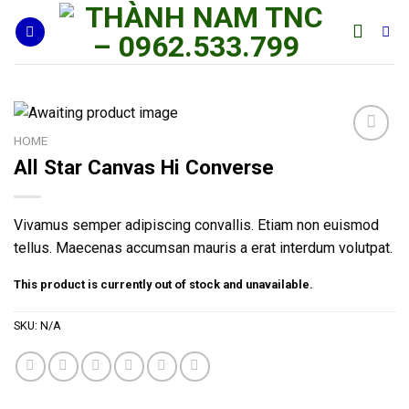
Skip
to
content
HOME
Add to
All Star Canvas Hi Converse
Wishlist
Vivamus semper adipiscing convallis. Etiam non euismod
tellus. Maecenas accumsan mauris a erat interdum volutpat.
This product is currently out of stock and unavailable.
SKU:
N/A