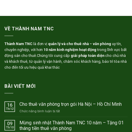
VỀ THÀNH NAM TNC
Thành Nam TNC
là đơn vị
quản lý và cho thuê nhà – văn phòng
uy tín,
chuyên nghiệp, với hơn
10 năm kinh nghiệm hoạt động
trong lĩnh vực bất
động sản cho thuê.Chúng tôi cung cấp
giải pháp toàn diện
cho chủ nhà
và khách thuê, từ quản lý vận hành, chăm sóc khách hàng, bảo trì tòa nhà
cho đến tối ưu hiệu quả khai thác
BÀI VIẾT MỚI
Cho thuê văn phòng trọn gói Hà Nội – Hồ Chí Minh
16
Th12
ở
Chức năng bình luận bị tắt
Cho
thuê
Mừng sinh nhật Thành Nam TNC 10 năm – Tặng 01
09
văn
Th10
tháng tiền thuê văn phòng
phòng