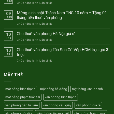
Th12
ở
Chức năng bình luận bị tắt
Cho
thuê
Mừng sinh nhật Thành Nam TNC 10 năm – Tặng 01
09
văn
Th10
tháng tiền thuê văn phòng
phòng
ở
Chức năng bình luận bị tắt
trọn
Mừng
gói
sinh
Cho thuê văn phòng Hà Nội giá rẻ
Hà
10
nhật
Nội
Th2
ở
Chức năng bình luận bị tắt
Thành
–
Cho
Nam
Hồ
thuê
Cho thuê văn phòng Tân Sơn Gò Vấp HCM trọn gói 3
TNC
10
Chí
văn
Th11
triệu
10
Minh
phòng
năm
ở
Chức năng bình luận bị tắt
Hà
–
Cho
Nội
Tặng
thuê
giá
01
văn
MÂY THẺ
rẻ
tháng
phòng
tiền
Tân
thuê
Sơn
văn
mặt bằng bình thạnh
mặt bằng hà đông
mặt bằng kinh doanh
Gò
phòng
Vấp
mặt bằng phạm tuấn tài
văn phòng bình thạnh
HCM
trọn
văn phòng bắc từ liêm
văn phòng cầu giấy
văn phòng giá rẻ
gói
3
văn phòng gò vấp
văn phòng Hoàng Liệt
văn phòng hoàng mai