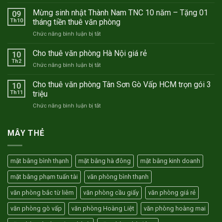
Cho
thuê
Mừng sinh nhật Thành Nam TNC 10 năm – Tặng 01
09
văn
Th10
tháng tiền thuê văn phòng
phòng
ở
Chức năng bình luận bị tắt
trọn
Mừng
gói
sinh
Cho thuê văn phòng Hà Nội giá rẻ
Hà
10
nhật
Nội
Th2
ở
Chức năng bình luận bị tắt
Thành
–
Cho
Nam
Hồ
thuê
Cho thuê văn phòng Tân Sơn Gò Vấp HCM trọn gói 3
TNC
10
Chí
văn
Th11
triệu
10
Minh
phòng
năm
ở
Chức năng bình luận bị tắt
Hà
–
Cho
Nội
Tặng
thuê
giá
01
văn
MÂY THẺ
rẻ
tháng
phòng
tiền
Tân
thuê
Sơn
văn
mặt bằng bình thạnh
mặt bằng hà đông
mặt bằng kinh doanh
Gò
phòng
Vấp
mặt bằng phạm tuấn tài
văn phòng bình thạnh
HCM
trọn
văn phòng bắc từ liêm
văn phòng cầu giấy
văn phòng giá rẻ
gói
3
văn phòng gò vấp
văn phòng Hoàng Liệt
văn phòng hoàng mai
triệu