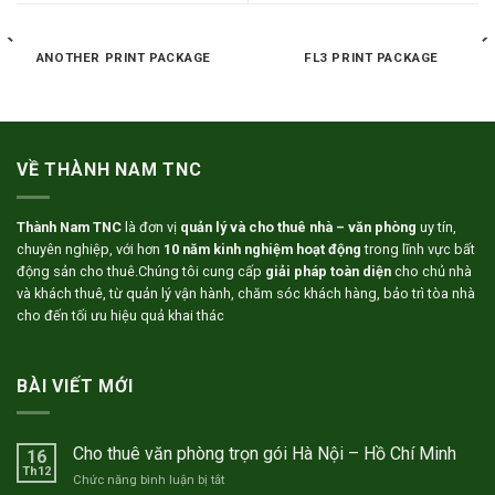
ANOTHER PRINT PACKAGE
FL3 PRINT PACKAGE
VỀ THÀNH NAM TNC
Thành Nam TNC
là đơn vị
quản lý và cho thuê nhà – văn phòng
uy tín,
chuyên nghiệp, với hơn
10 năm kinh nghiệm hoạt động
trong lĩnh vực bất
động sản cho thuê.Chúng tôi cung cấp
giải pháp toàn diện
cho chủ nhà
và khách thuê, từ quản lý vận hành, chăm sóc khách hàng, bảo trì tòa nhà
cho đến tối ưu hiệu quả khai thác
BÀI VIẾT MỚI
Cho thuê văn phòng trọn gói Hà Nội – Hồ Chí Minh
16
Th12
ở
Chức năng bình luận bị tắt