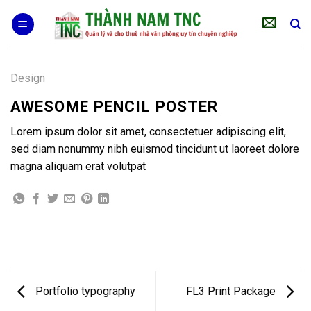
Skip
to
content
Design
AWESOME PENCIL POSTER
Lorem ipsum dolor sit amet, consectetuer adipiscing elit,
sed diam nonummy nibh euismod tincidunt ut laoreet dolore
magna aliquam erat volutpat
Portfolio typography
FL3 Print Package