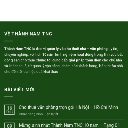
VỀ THÀNH NAM TNC
Thành Nam TNC
là đơn vị
quản lý và cho thuê nhà – văn phòng
uy tín,
chuyên nghiệp, với hơn
10 năm kinh nghiệm hoạt động
trong lĩnh vực bất
động sản cho thuê.Chúng tôi cung cấp
giải pháp toàn diện
cho chủ nhà
và khách thuê, từ quản lý vận hành, chăm sóc khách hàng, bảo trì tòa nhà
cho đến tối ưu hiệu quả khai thác
BÀI VIẾT MỚI
Cho thuê văn phòng trọn gói Hà Nội – Hồ Chí Minh
16
Th12
ở
Chức năng bình luận bị tắt
Cho
thuê
Mừng sinh nhật Thành Nam TNC 10 năm – Tặng 01
09