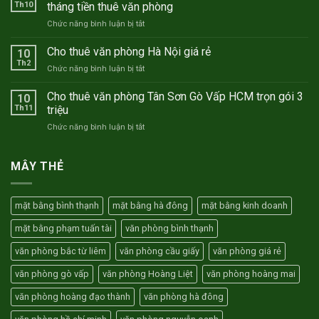
văn
Th10
tháng tiền thuê văn phòng
phòng
ở
Chức năng bình luận bị tắt
trọn
Mừng
gói
sinh
Cho thuê văn phòng Hà Nội giá rẻ
Hà
10
nhật
Nội
Th2
ở
Chức năng bình luận bị tắt
Thành
–
Cho
Nam
Hồ
thuê
Cho thuê văn phòng Tân Sơn Gò Vấp HCM trọn gói 3
TNC
10
Chí
văn
Th11
triệu
10
Minh
phòng
năm
ở
Chức năng bình luận bị tắt
Hà
–
Cho
Nội
Tặng
thuê
giá
01
văn
MÂY THẺ
rẻ
tháng
phòng
tiền
Tân
thuê
Sơn
văn
mặt bằng bình thạnh
mặt bằng hà đông
mặt bằng kinh doanh
Gò
phòng
Vấp
mặt bằng phạm tuấn tài
văn phòng bình thạnh
HCM
trọn
văn phòng bắc từ liêm
văn phòng cầu giấy
văn phòng giá rẻ
gói
3
văn phòng gò vấp
văn phòng Hoàng Liệt
văn phòng hoàng mai
triệu
văn phòng hoàng đạo thành
văn phòng hà đông