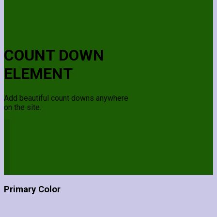
COUNT DOWN
ELEMENT
Add beautiful count downs anywhere
on the site.
Primary Color