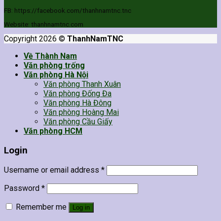
FB: https://facebook.com/thanhnamtnc.tnc
Website: thanhnamtnc.com
Copyright 2026 ©
ThanhNamTNC
Về Thành Nam
Văn phòng trống
Văn phòng Hà Nội
Văn phòng Thanh Xuân
Văn phòng Đống Đa
Văn phòng Hà Đông
Văn phòng Hoàng Mai
Văn phòng Cầu Giấy
Văn phòng HCM
Login
Username or email address
*
Password
*
Remember me
Log in