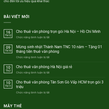
cho đến tối ưu hiệu quả khai thác
BÀI VIẾT MỚI
Cho thuê văn phòng trọn gói Hà Nội – Hồ Chí Minh
16
Th12
ở
Chức năng bình luận bị tắt
Cho
thuê
Mừng sinh nhật Thành Nam TNC 10 năm – Tặng 01
09
văn
Th10
tháng tiền thuê văn phòng
phòng
ở
Chức năng bình luận bị tắt
trọn
Mừng
gói
sinh
Cho thuê văn phòng Hà Nội giá rẻ
Hà
10
nhật
Nội
Th2
ở
Chức năng bình luận bị tắt
Thành
–
Cho
Nam
Hồ
thuê
Cho thuê văn phòng Tân Sơn Gò Vấp HCM trọn gói 3
TNC
10
Chí
văn
Th11
triệu
10
Minh
phòng
năm
ở
Chức năng bình luận bị tắt
Hà
–
Cho
Nội
Tặng
thuê
giá
01
văn
MÂY THẺ
rẻ
tháng
phòng