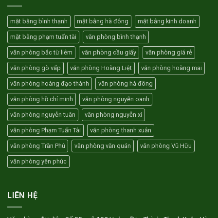
tiền
Tân
thuê
Sơn
văn
mặt bằng bình thạnh
mặt bằng hà đông
mặt bằng kinh doanh
Gò
phòng
Vấp
mặt bằng phạm tuấn tài
văn phòng bình thạnh
HCM
trọn
văn phòng bắc từ liêm
văn phòng cầu giấy
văn phòng giá rẻ
gói
3
văn phòng gò vấp
văn phòng Hoàng Liệt
văn phòng hoàng mai
triệu
văn phòng hoàng đạo thành
văn phòng hà đông
văn phòng hồ chí minh
văn phòng nguyễn oanh
văn phòng nguyễn tuân
văn phòng nguyễn xí
văn phòng Phạm Tuấn Tài
văn phòng thanh xuân
văn phòng Trần Phú
văn phòng văn quán
văn phòng Vũ Hữu
văn phòng yên phúc
LIÊN HỆ