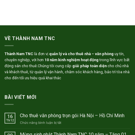
VỀ THÀNH NAM TNC
Thành Nam TNC
là đơn vị
quản lý và cho thuê nhà – văn phòng
uy tín,
chuyên nghiệp, với hơn
10 năm kinh nghiệm hoạt động
trong lĩnh vực bất
động sản cho thuê.Chúng tôi cung cấp
giải pháp toàn diện
cho chủ nhà
và khách thuê, từ quản lý vận hành, chăm sóc khách hàng, bảo trì tòa nhà
cho đến tối ưu hiệu quả khai thác
BÀI VIẾT MỚI
Cho thuê văn phòng trọn gói Hà Nội – Hồ Chí Minh
16
Th12
ở
Chức năng bình luận bị tắt
Cho
thuê
Mừng sinh nhật Thành Nam TNC 10 năm – Tặng 01