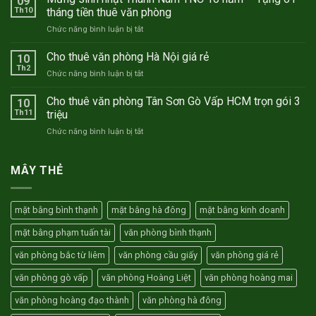
09
văn
Th10
tháng tiền thuê văn phòng
phòng
ở
Chức năng bình luận bị tắt
trọn
Mừng
gói
sinh
Cho thuê văn phòng Hà Nội giá rẻ
Hà
10
nhật
Nội
Th2
ở
Chức năng bình luận bị tắt
Thành
–
Cho
Nam
Hồ
thuê
Cho thuê văn phòng Tân Sơn Gò Vấp HCM trọn gói 3
TNC
10
Chí
văn
Th11
triệu
10
Minh
phòng
năm
ở
Chức năng bình luận bị tắt
Hà
–
Cho
Nội
Tặng
thuê
giá
01
văn
MÂY THẺ
rẻ
tháng
phòng
tiền
Tân
thuê
Sơn
văn
mặt bằng bình thạnh
mặt bằng hà đông
mặt bằng kinh doanh
Gò
phòng
Vấp
mặt bằng phạm tuấn tài
văn phòng bình thạnh
HCM
trọn
văn phòng bắc từ liêm
văn phòng cầu giấy
văn phòng giá rẻ
gói
3
văn phòng gò vấp
văn phòng Hoàng Liệt
văn phòng hoàng mai
triệu
văn phòng hoàng đạo thành
văn phòng hà đông