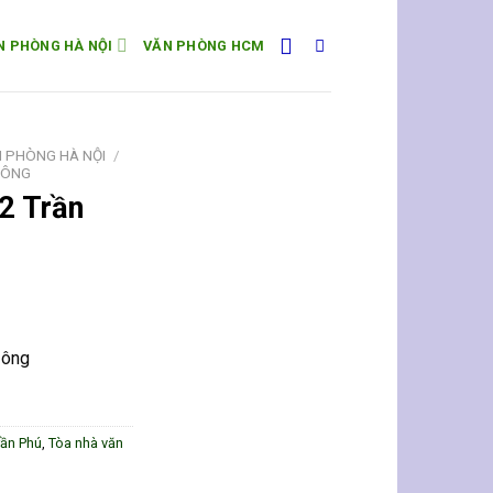
N PHÒNG HÀ NỘI
VĂN PHÒNG HCM
 PHÒNG HÀ NỘI
/
ĐÔNG
2 Trần
Đông
rần Phú
,
Tòa nhà văn