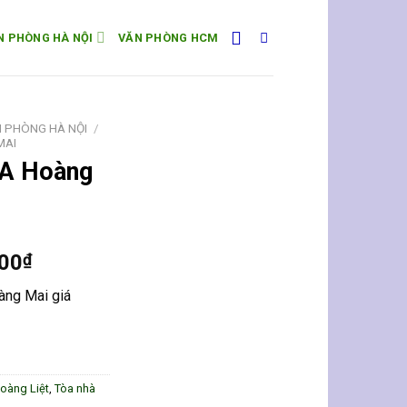
N PHÒNG HÀ NỘI
VĂN PHÒNG HCM
 PHÒNG HÀ NỘI
/
MAI
4A Hoàng
000
₫
àng Mai giá
oàng Liệt
,
Tòa nhà