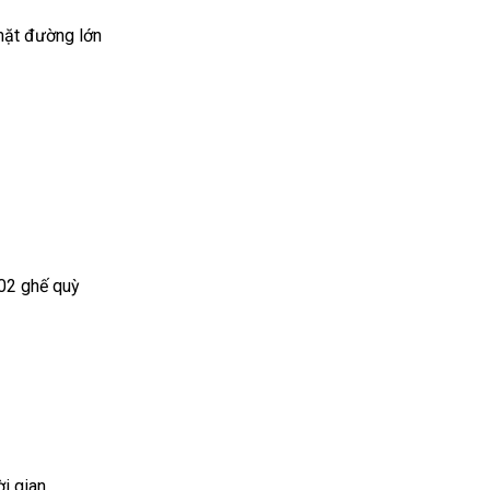
mặt đường lớn
 02 ghế quỳ
ời gian