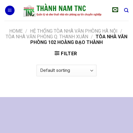
Skip
to
content
HOME
/
HỆ THỐNG TÒA NHÀ VĂN PHÒNG HÀ NỘI
/
TÒA NHÀ VĂN PHÒNG Q. THANH XUÂN
/
TÒA NHÀ VĂN
PHÒNG 102 HOÀNG ĐẠO THÀNH
FILTER